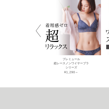
ンワイヤー盛りブラ
プレミュール
シリーズ
総レースノンワイヤーブラ
シリーズ
¥1,520～
¥1,290～