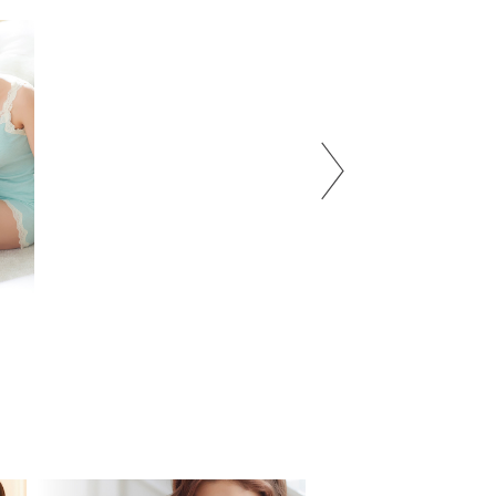
重力に負けない
Yu・Ra・
ゆるふわナイトブラ
リラックスイ
¥1,980
¥1,290