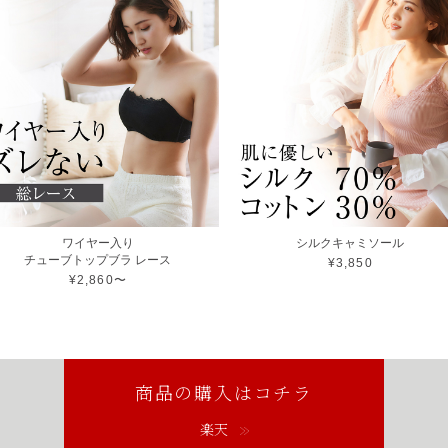
ワイヤー入り
シルクキャミソール
チューブトップブラ レース
¥3,850
¥2,860〜
商品の購入はコチラ
楽天