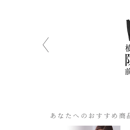
力に負けない
Yu・Ra・Ra
ふわナイトブラ
リラックスインナー
¥1,980
¥1,290~
あなたへのおすすめ商