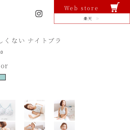
Web store
楽天
しくない ナイトブラ
10
lor