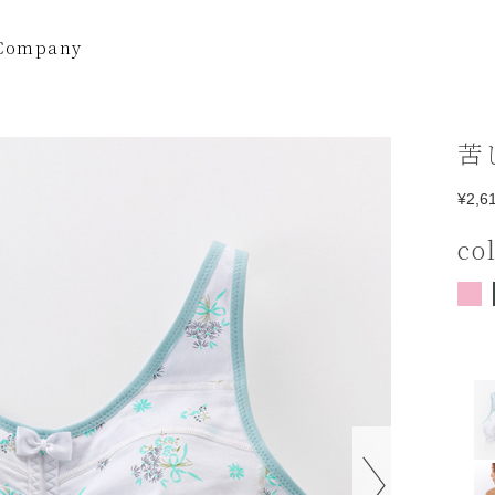
Company
苦
¥2,6
co